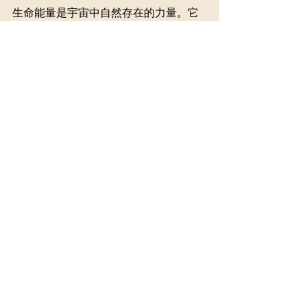
生命能量是宇宙中自然存在的力量。它
維持著萬物的運行、平衡與修復。透過
靈氣療癒，我們可以成為這股能量的管
道，幫助自己和他人達到更高的靈性境
界。讓我們一起探索這條充滿可能性的
道路，並在這個過程中找到內心的平靜
與和諧。
在這個旅程中，記得保持開放的心態，
並相信自己的直覺。每一次的療癒都是
一次新的開始，讓我們一起迎接生命的
美好。
Learn more about Reiki and Qi Gong