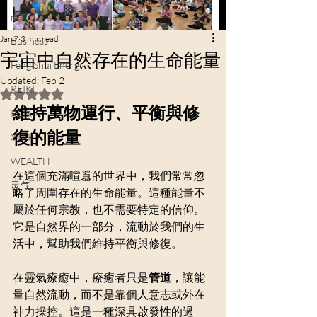
reiki
Jan 7
3 min read
Business
宇宙中自然存在的生命能量
Feng Shui Energy
Updated:
Feb 2
REIKI
Rated NaN out of 5 stars.
維持萬物運行、平衡與修
REIKI
復的能量
XTAR
WEALTH
在這個充滿喧囂的世界中，我們常常忽
灵气
略了周圍存在的生命能量。這種能量不
屬於任何宗教，也不需要特定的信仰。
它是自然界的一部分，流動於我們的生
活中，幫助我們維持平衡與修復。
在靈氣療癒中，療癒者只是
管道
，讓能
量自然流動，而不是靠個人意志或外在
神力操控。這是一種深具啟發性的過