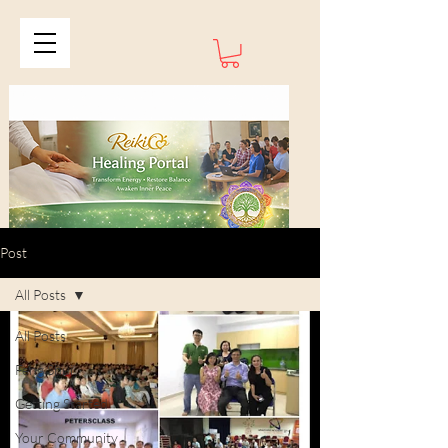
Post
All Posts
All Posts
Feng Shui
Getting Started
Your Community