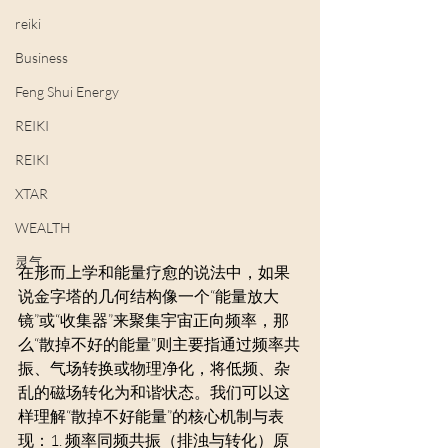
reiki
Business
Feng Shui Energy
REIKI
REIKI
XTAR
WEALTH
灵气
在形而上学和能量疗愈的说法中，如果
说金字塔的几何结构像一个“能量放大
镜”或“收集器”来聚集宇宙正向频率，那
么“散掉不好的能量”则主要指通过频率共
振、气场转换或物理净化，将低频、杂
乱的磁场转化为和谐状态。我们可以这
样理解“散掉不好能量”的核心机制与表
现：1. 频率同频共振（排浊与转化）原