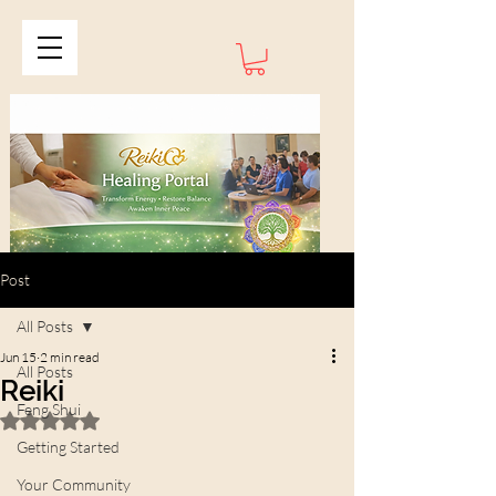
Post
All Posts
Jun 15
2 min read
All Posts
Reiki
Feng Shui
Rated NaN out of 5 stars.
Getting Started
Your Community