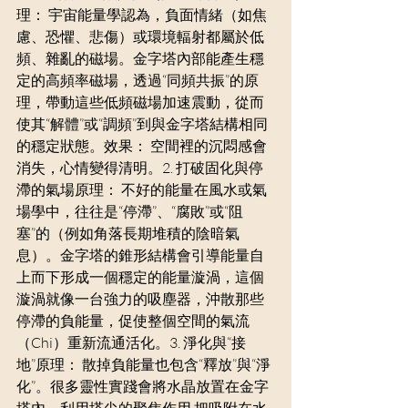
理： 宇宙能量學認為，負面情緒（如焦
慮、恐懼、悲傷）或環境輻射都屬於低
頻、雜亂的磁場。金字塔內部能產生穩
定的高頻率磁場，透過“同頻共振”的原
理，帶動這些低頻磁場加速震動，從而
使其“解體”或“調頻”到與金字塔結構相同
的穩定狀態。效果： 空間裡的沉悶感會
消失，心情變得清明。2. 打破固化與停
滯的氣場原理： 不好的能量在風水或氣
場學中，往往是“停滯”、“腐敗”或“阻
塞”的（例如角落長期堆積的陰暗氣
息）。金字塔的錐形結構會引導能量自
上而下形成一個穩定的能量漩渦，這個
漩渦就像一台強力的吸塵器，沖散那些
停滯的負能量，促使整個空間的氣流
（Chi）重新流通活化。3. 淨化與“接
地”原理： 散掉負能量也包含“釋放”與“淨
化”。很多靈性實踐會將水晶放置在金字