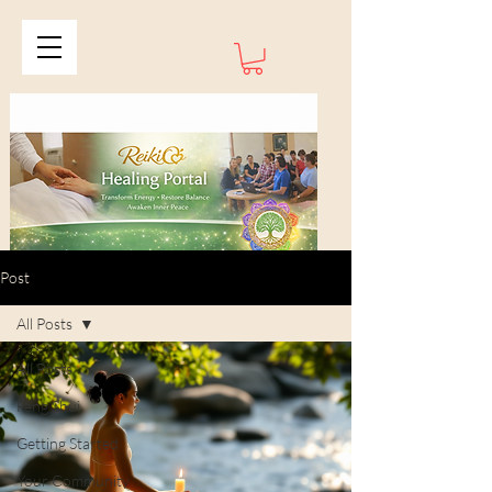
Post
All Posts
All Posts
Feng Shui
Getting Started
Your Community