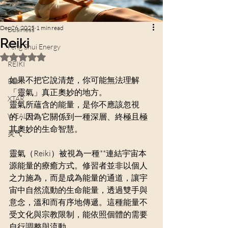
reiki
Dec 26, 2025
1 min read
Business
Reiki
Feng Shui Energy
Rated NaN out of 5 stars.
REIKI
如果不把它說清楚，你可能無法理解
REIKI
「靈氣」真正奧妙的地方。
XTAR
靈氣所蘊含的能量，是你不應該忽視
WEALTH
的，因為它關係到一種深層、終極且極
其奧妙的生命智慧。
灵气
靈氣（Reiki）被視為一種**連結宇宙本
源能量的療癒方式。修習者並非以個人
之力施為，而是成為能量的通道，讓宇
宙中自然流動的生命能量，透過雙手與
意念，溫和而有序地傳遞。這種能量不
受文化與宗教限制，能依照個體的需要
自行調整與流動。